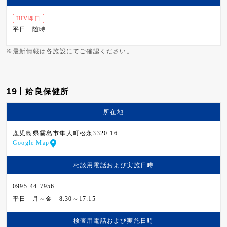
HIV即日
平日
随時
※最新情報は各施設にてご確認ください。
19
姶良保健所
所在地
鹿児島県霧島市隼人町松永3320-16
Google Map
相談用電話および
実施日時
0995-44-7956
平日
月～金 8:30～17:15
検査用電話および
実施日時