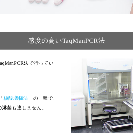
感度の高いTaqManPCR法
qManPCR法で行ってい
「
核酸増幅法
」の一種で、
の淋菌も逃しません。