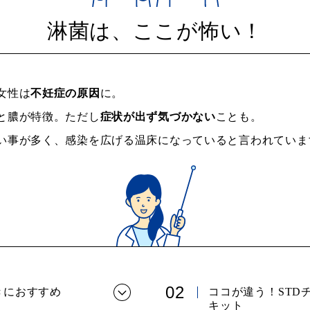
淋菌は、ここが怖い！
女性は
不妊症の原因
に。
と膿が特徴。ただし
症状が出ず気づかない
ことも。
い事が多く、感染を広げる温床になっていると言われていま
きにおすすめ
ココが違う！STD
キット