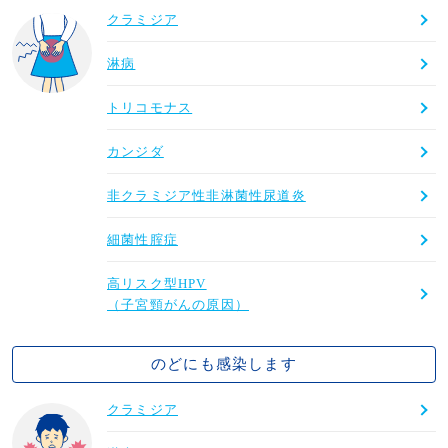
クラミジア
淋病
トリコモナス
カンジダ
非クラミジア性非淋菌性尿道炎
細菌性腟症
高リスク型HPV
（子宮頸がんの原因）
のどにも感染します
クラミジア