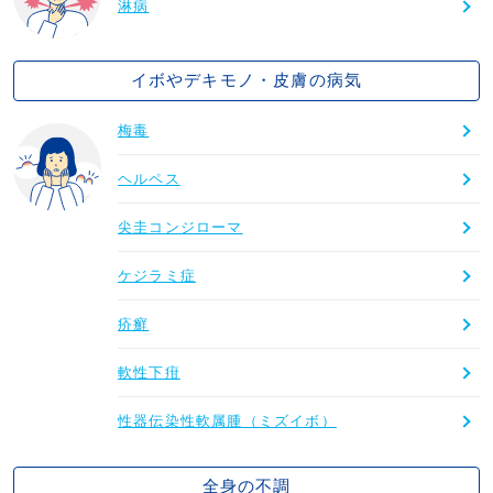
淋病
イボやデキモノ・皮膚の病気
梅毒
ヘルペス
尖圭コンジローマ
ケジラミ症
疥癬
軟性下疳
性器伝染性軟属腫（ミズイボ）
全身の不調