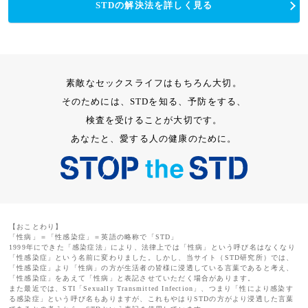
STDの解決法を詳しく見る
素敵なセックスライフはもちろん大切。
そのためには、STDを知る、予防をする、
検査を受けることが大切です。
あなたと、愛する人の健康のために。
【おことわり】
「性病」＝「性感染症」＝英語の略称で「STD」
1999年にできた「感染症法」により、法律上では「性病」という呼び名はなくなり
「性感染症」という名前に変わりました。しかし、当サイト（STD研究所）では、
「性感染症」より「性病」の方が生活者の皆様に浸透している言葉であると考え、
「性感染症」をあえて「性病」と表記させていただく場合があります。
また最近では、STI「Sexually Transmitted Infection」、つまり「性により感染す
る感染症」という呼び名もありますが、これもやはりSTDの方がより浸透した言葉