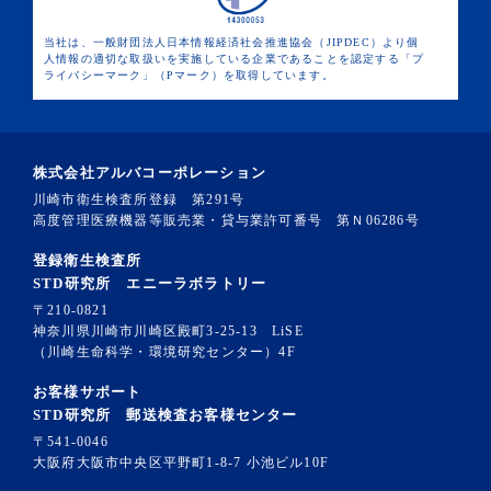
当社は、一般財団法人日本情報経済社会推進協会（JIPDEC）より個
人情報の適切な取扱いを実施している企業であることを認定する「プ
ライバシーマーク」（Pマーク）を取得しています。
株式会社アルバコーポレーション
川崎市衛生検査所登録 第291号
高度管理医療機器等販売業・貸与業許可番号 第Ｎ06286号
登録衛生検査所
STD研究所 エニーラボラトリー
〒210-0821
神奈川県川崎市川崎区殿町3-25-13 LiSE
（川崎生命科学・環境研究センター）4F
お客様サポート
STD研究所 郵送検査お客様センター
〒541-0046
大阪府大阪市中央区平野町1-8-7 小池ビル10F