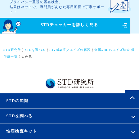
プライバシー重視の匿名検査。
結果はネットで。専門員があなた専用画面で丁寧サポー
ト！
STDチェッカーを
詳しく見る
STD研究所
STDを調べる
HIV感染症／エイズの解説
全国のHIV/エイズ検査 保
健所一覧
大分県
STDの知識
STDを調べる
性病検査キット