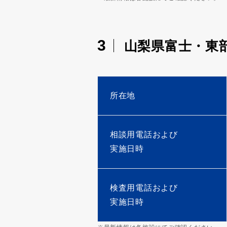
3
山梨県富士・東
所在地
相談用電話および
実施日時
検査用電話および
実施日時