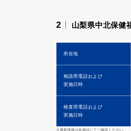
2
山梨県中北保健
所在地
相談用電話および
実施日時
検査用電話および
実施日時
※最新情報は各施設にてご確認ください。