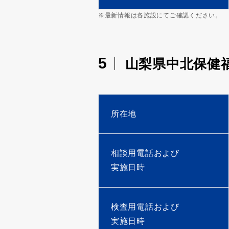
※最新情報は各施設にてご確認ください。
5
山梨県中北保健
所在地
相談用電話および
実施日時
検査用電話および
実施日時