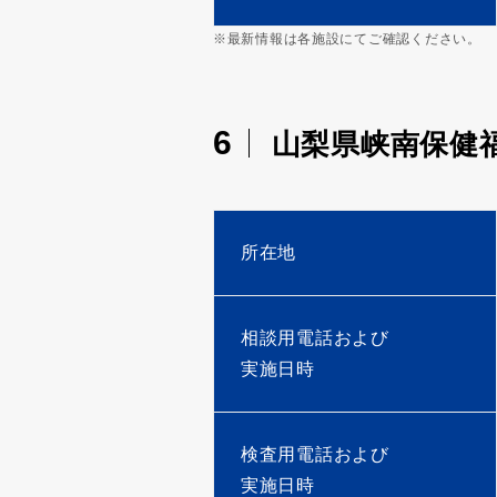
※最新情報は各施設にてご確認ください。
6
山梨県峡南保健
所在地
相談用電話および
実施日時
検査用電話および
実施日時