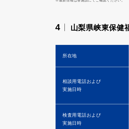
※最新情報は各施設にてご確認ください。
4
山梨県峡東保健
所在地
相談用電話および
実施日時
検査用電話および
実施日時