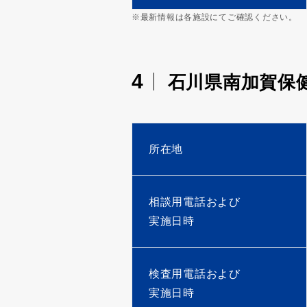
※最新情報は各施設にてご確認ください。
4
石川県南加賀保
所在地
相談用電話および
実施日時
検査用電話および
実施日時