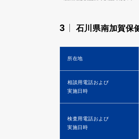
3
石川県南加賀保
所在地
相談用電話および
実施日時
検査用電話および
実施日時