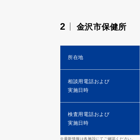
2
金沢市保健所
所在地
相談用電話および
実施日時
検査用電話および
実施日時
※最新情報は各施設にてご確認ください。