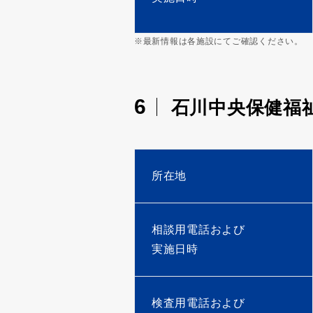
※最新情報は各施設にてご確認ください。
6
石川中央保健福
所在地
相談用電話および
実施日時
検査用電話および