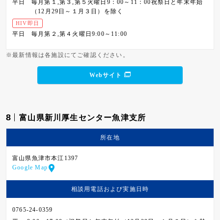
平日
毎月第１,第３,第５火曜日9：00～11：00祝祭日と年末年始
（12月29日～１月３日）を除く
HIV即日
平日
毎月第２,第４火曜日9:00～11:00
※最新情報は各施設にてご確認ください。
Webサイト
8
富山県新川厚生センター魚津支所
所在地
富山県魚津市本江1397
Google Map
相談用電話および
実施日時
0765-24-0359