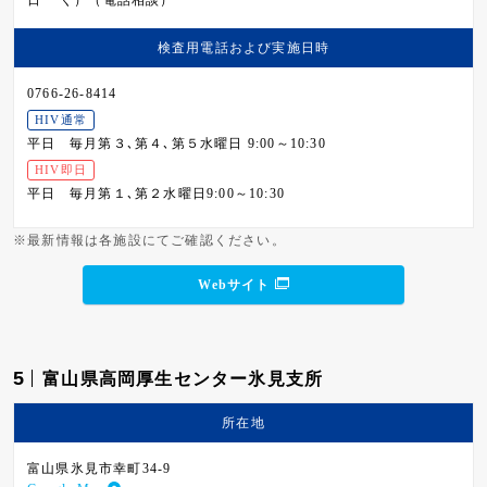
日
く）（電話相談）
検査用電話および
実施日時
0766-26-8414
HIV通常
平日
毎月第３､第４､第５水曜日 9:00～10:30
HIV即日
平日
毎月第１､第２水曜日9:00～10:30
※最新情報は各施設にてご確認ください。
Webサイト
5
富山県高岡厚生センター氷見支所
所在地
富山県氷見市幸町34-9