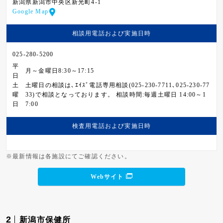
新潟県新潟市中央区新光町4-1
Google Map
相談用電話および
実施日時
025-280-5200
平
月～金曜日8:30～17:15
日
土
土曜日の相談は､ｴｲｽﾞ電話専用相談(025-230-7711､025-230-77
曜
33)で相談となっております。 相談時間:毎週土曜日 14:00～1
日
7:00
検査用電話および
実施日時
※最新情報は各施設にてご確認ください。
Webサイト
2
新潟市保健所