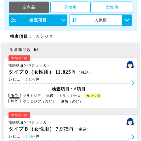
全商品
男性用
女性用
検査項目
人気順
検査項目：
カンジダ
6
対象商品数
件
女性用1位
性病検査STDチェッカー
11,825
タイプＱ（女性用）
円
（税込）
レビュー
1,156
件
検査項目：6項目
ちつ
クラミジア
、
淋菌
、
トリコモナス
、
カンジダ
のど
クラミジア（のど）
、
淋菌（のど）
女性用2位
性病検査STDチェッカー
7,975
タイプＢ（女性用）
円
（税込）
レビュー
1,367
件