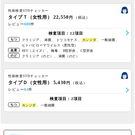
性病検査STDチェッカー
22,550
タイプＴ（女性用）
円
（税込）
レビュー
680
件
検査項目：12項目
ちつ
クラミジア
、
淋菌
、
トリコモナス
、
カンジダ
、
一般細菌
、
ヒトパピローマウイルス（悪性型）
血液
HIV（エイズ）
、
梅毒
、
B型肝炎
、
C型肝炎
のど
クラミジア（のど）
、
淋菌（のど）
性病検査STDチェッカー
5,430
タイプＤ（女性用）
円
（税込）
レビュー
63
件
検査項目：2項目
ちつ
カンジダ
、
一般細菌