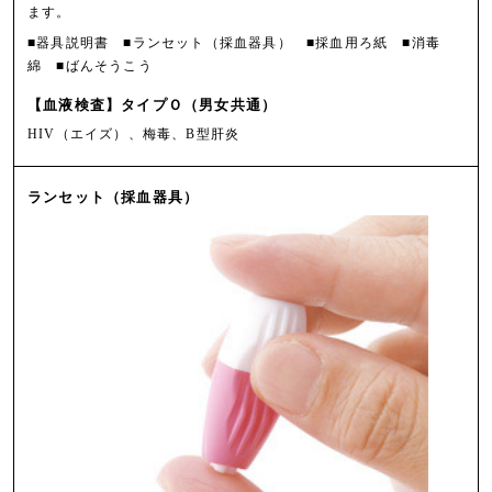
ます。
■器具説明書 ■ランセット（採血器具） ■採血用ろ紙
■消毒
綿 ■ばんそうこう
【血液検査】タイプＯ（男女共通）
HIV（エイズ）、梅毒、B型肝炎
ランセット（採血器具）