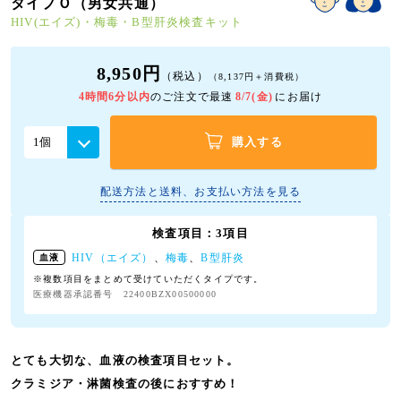
タイプＯ（男女共通）
HIV(エイズ)・梅毒・B型肝炎検査キット
8,950円
（税込）
（8,137円＋消費税）
4時間6分以内
のご注文で最速
8/7(金)
にお届け
購入する
配送方法と送料、お支払い方法を見る
検査項目：3項目
HIV（エイズ）
、
梅毒
、
B型肝炎
血液
※複数項目をまとめて受けていただくタイプです。
医療機器承認番号 22400BZX00500000
とても大切な、血液の検査項目セット。
クラミジア・淋菌検査の後におすすめ！