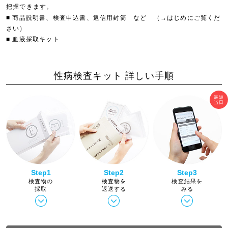
把握できます。
■ 商品説明書、検査申込書、返信用封筒 など （→はじめにご覧くだ
さい）
■ 血液採取キット
性病検査キット 詳しい手順
最短
当日
Step1
Step2
Step3
検査物の
検査物を
検査結果を
採取
返送する
みる