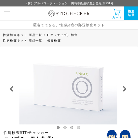
（株）アルバコーポレーション 川崎市衛生検査所登録 第291号
検査
結果
カート
匿名でできる、性感染症の郵送検査キット
性病検査キット 商品一覧
>
HIV（エイズ）検査
性病検査キット 商品一覧
>
梅毒検査
Previous
Next
性病検査STDチェッカー