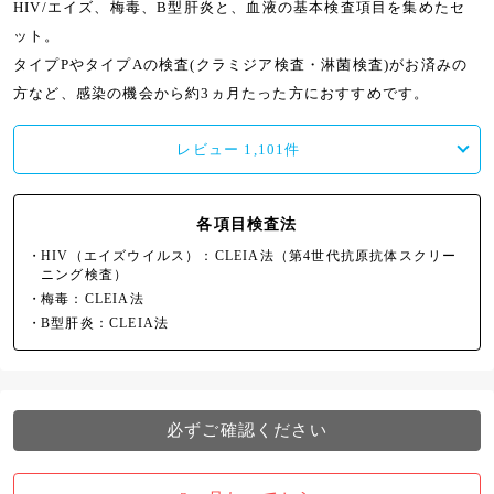
HIV/エイズ、梅毒、B型肝炎と、血液の基本検査項目を集めたセ
ット。
タイプPやタイプAの検査(クラミジア検査・淋菌検査)がお済みの
方など、感染の機会から約3ヵ月たった方におすすめです。
レビュー
1,101
件
各項目検査法
・
HIV（エイズウイルス）：CLEIA法（第4世代抗原抗体スクリー
ニング検査）
・
梅毒：CLEIA法
・
B型肝炎：CLEIA法
必ずご確認ください